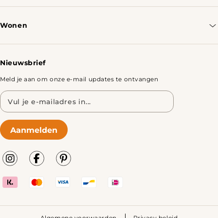
Bestellen & Verzenden
Wonen
Retourbeleid
Tafels
Nieuwsbrief
Meld je aan om onze e-mail updates te ontvangen
E-
mailadres
Aanmelden
Algemene voorwaarden
Privacy beleid