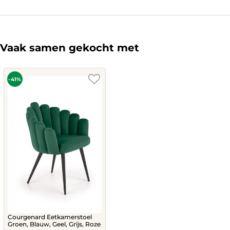
product
612,-.
950,-.
has
multiple
variants.
The
Vaak samen gekocht met
options
may
be
chosen
-41%
on
the
product
page
Courgenard Eetkamerstoel
Groen, Blauw, Geel, Grijs, Roze