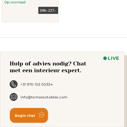
Op voorraad
298,-
227,-
This
product
has
multiple
variants.
The
options
may
LIVE
Hulp of advies nodig? Chat
be
chosen
met een interieur expert.
on
the
product
+31 970 102 05334
page
info@tomassotables.com