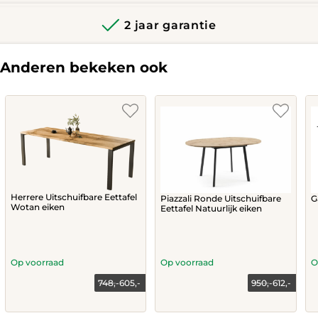
2 jaar garantie
Anderen bekeken ook
Herrere Uitschuifbare Eettafel
Piazzali Ronde Uitschuifbare
G
Wotan eiken
Eettafel Natuurlijk eiken
Op voorraad
Op voorraad
O
748,-
605,-
950,-
612,-
Current
Original
price
price
This
is:
was: