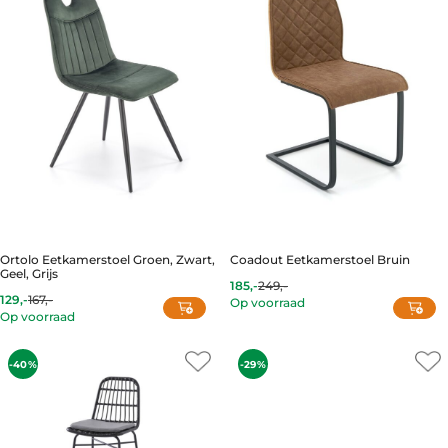
options
may
be
chosen
on
the
product
page
Ortolo Eetkamerstoel Groen, Zwart,
Coadout Eetkamerstoel Bruin
Geel, Grijs
185,-
249,-
Current
Original
129,-
167,-
Op voorraad
price
price
Op voorraad
is:
was:
This
185,-.
249,-.
product
-40%
-29%
has
multiple
variants.
The
options