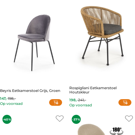
Rospigliani Eetkamerstoel
Beyris Eetkamerstoel Grijs, Groen
Houtskleur
147,-
198,-
198,-
241,-
Current
Original
Op voorraad
Op voorraad
price
price
This
is:
was:
product
198,-.
241,-.
has
-40%
-37%
multiple
variants.