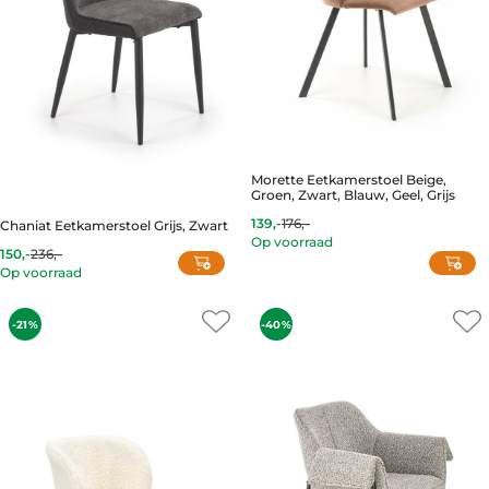
chosen
on
the
product
page
Morette Eetkamerstoel Beige,
Groen, Zwart, Blauw, Geel, Grijs
139,-
176,-
Chaniat Eetkamerstoel Grijs, Zwart
Op voorraad
150,-
236,-
This
Current
Original
Op voorraad
price
price
product
is:
was:
has
150,-.
236,-.
multiple
-21%
-40%
variants.
The
options
may
be
chosen
on
the