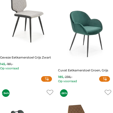
The
options
may
be
chosen
on
the
product
page
Geveze Eetkamerstoel Grijs Zwart
145,-
181,-
Current
Original
Op voorraad
price
price
Cuvat Eetkamerstoel Groen, Grijs
is:
was:
145,-.
181,-.
185,-
236,-
Op voorraad
This
product
-34%
-26%
has
multiple
variants.
The