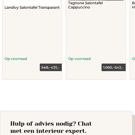
Tagnone Salontafel
B
Cappuccino
H
Landivy Salontafel Transparant
Op voorraad
Op voorraad
O
548,-
435,-
1.060,-
643,-
Current
Original
Current
Original
price
price
price
price
is:
was:
is:
was:
435,-.
548,-.
643,-.
1.060,-.
Hulp of advies nodig? Chat
met een interieur expert.