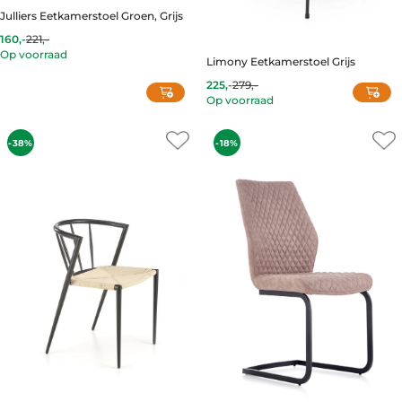
Julliers Eetkamerstoel Groen, Grijs
160,-
221,-
Op voorraad
Limony Eetkamerstoel Grijs
This
product
225,-
279,-
Current
Original
Op voorraad
has
price
price
is:
was:
multiple
225,-.
279,-.
variants.
-38%
-18%
The
options
may
be
chosen
on
the
product
page