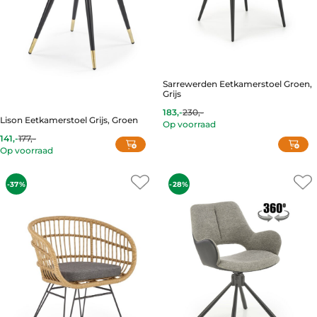
Sarrewerden Eetkamerstoel Groen,
Grijs
183,-
230,-
Lison Eetkamerstoel Grijs, Groen
Op voorraad
This
141,-
177,-
product
Op voorraad
This
has
product
multiple
-37%
-28%
has
variants.
multiple
The
variants.
options
The
may
options
be
may
chosen
be
on
chosen
the
on
product
the
page