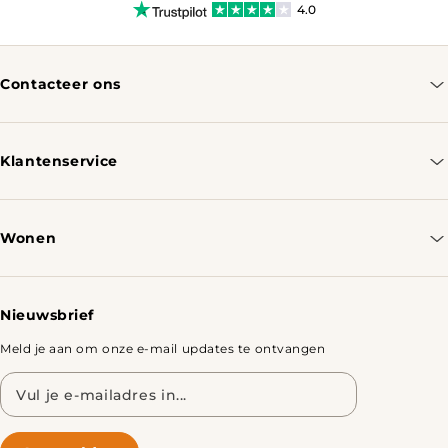
4.0
Contacteer ons
info@tomassotables.com
+31 970 102 05334
Klantenservice
Contacteer ons
Bestellen & Verzenden
Wonen
Retourbeleid
Tafels
Nieuwsbrief
Meld je aan om onze e-mail updates te ontvangen
E-
mailadres