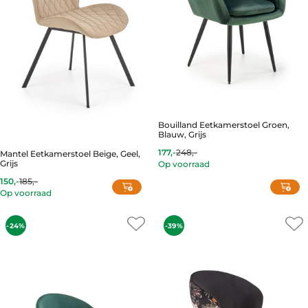
on
the
product
page
Bouilland Eetkamerstoel Groen,
Blauw, Grijs
177,-
248,-
Mantel Eetkamerstoel Beige, Geel,
Grijs
Op voorraad
This
150,-
185,-
product
Op voorraad
has
This
multiple
product
variants.
-24%
-39%
has
The
multiple
options
variants.
may
The
be
options
chosen
may
on