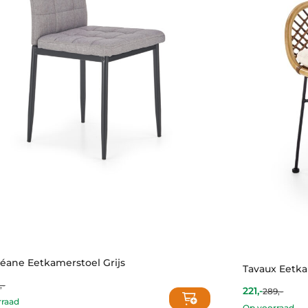
éane Eetkamerstoel Grijs
Tavaux Eetka
,-
nt
al
221,-
289,-
Current
Original
rraad
price
price
Op voorraad