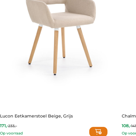
Lucon Eetkamerstoel Beige, Grijs
Chalm
171,-
108,-
233,-
141
Curre
Origin
price
price
Op voorraad
Op voo