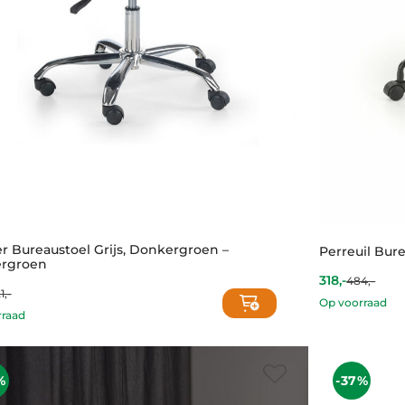
ler Bureaustoel Grijs, Donkergroen –
Perreuil Bure
rgroen
318,-
484,-
Current
Original
1,-
nt
al
price
price
Op voorraad
is:
was:
rraad
318,-.
484,-.
%
-37%