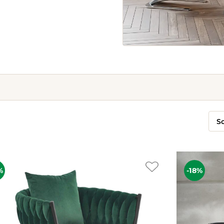
%
-18%