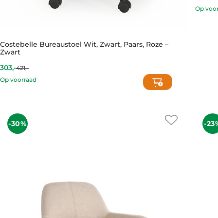
price
price
Op voo
is:
was:
488,-.
669,-.
Costebelle Bureaustoel Wit, Zwart, Paars, Roze –
Zwart
303,-
421,-
Current
Original
price
price
Op voorraad
is:
was:
303,-.
421,-.
-30%
-23