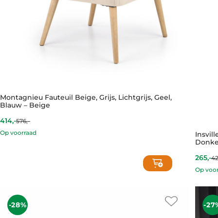
Montagnieu Fauteuil Beige, Grijs, Lichtgrijs, Geel,
Blauw – Beige
414,-
576,-
Current
Original
price
price
Op voorraad
Insvil
is:
was:
Donke
414,-.
576,-.
265,-
42
Curre
Origin
price
price
Op voo
is:
was:
265,-.
421,-.
-28%
-27