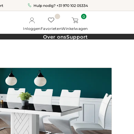
rt
Hulp nodig?
+31 970 102 05334
0
Inloggen
Favorieten
Winkelwagen
Over ons
Support