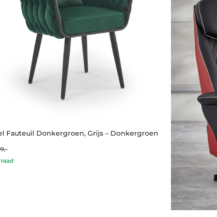
l Fauteuil Donkergroen, Grijs – Donkergroen
9,-
nt
al
rraad