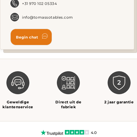
+31 970 102 05334
product
page
info@tomassotables.com
Geweldige
Direct uit de
2 jaar garantie
klantenservice
fabriek
4.0