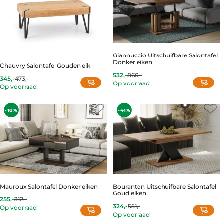
Giannuccio Uitschuifbare Salontafel
Donker eiken
Chauvry Salontafel Gouden eik
532,-
860,-
Current
Original
345,-
473,-
Current
Original
Op voorraad
price
price
Op voorraad
price
price
is:
was:
is:
was:
532,-.
860,-.
345,-.
473,-.
-18%
-41%
Mauroux Salontafel Donker eiken
Bouranton Uitschuifbare Salontafel
Goud eiken
255,-
312,-
Current
Original
324,-
551,-
Op voorraad
price
price
Current
Original
Op voorraad
is:
was:
price
price