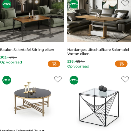
-26%
-37%
Baulon Salontafel Stirling eiken
Hardanges Uitschuifbare Salontafel
Wotan eiken
303,-
410,-
Current
Original
528,-
684,-
Op voorraad
price
price
Op voorraad
is:
was:
This
303,-.
410,-.
product
-31%
-37%
has
multiple
variants.
The
options
may
be
chosen
on
Martizay Salontafel Zwart