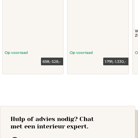
W
Z
Op voorraad
Op voorraad
O
638,-
528,-
1.791,-
1.330,-
Current
Original
price
price
This
is:
was:
528,-.
638,-.
product
has
multiple
variants.
The
options
may
Hulp of advies nodig? Chat
be
chosen
met een interieur expert.
on
the