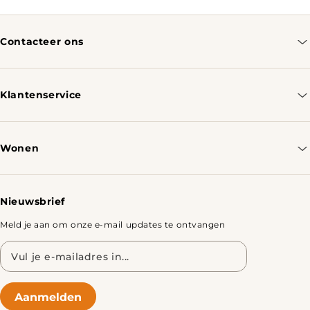
Contacteer ons
info@tomassotables.com
+31 970 102 05334
Klantenservice
Contacteer ons
Bestellen & Verzenden
Wonen
Retourbeleid
Tafels
Nieuwsbrief
Meld je aan om onze e-mail updates te ontvangen
E-
mailadres
Aanmelden