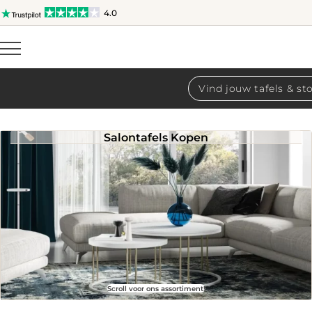
4.0
Producten
zoeken
Salontafels Kopen
Scroll voor ons assortiment!