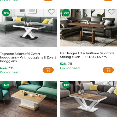
price
price
is:
was:
265,-.
342,-.
-19%
-26%
Hardanges Uitschuifbare Salontafel
Tagnone Salontafel Zwart
Stirling eiken – 110-170 x 65 cm
hoogglans – Wit hoogglans & Zwart
hoogglans
528,-
711,-
Current
Original
643,-
793,-
Op voorraad
price
price
Current
Original
Op voorraad
is:
was:
price
price
528,-.
711,-.
is:
was:
643,-.
793,-.
-33%
-38%