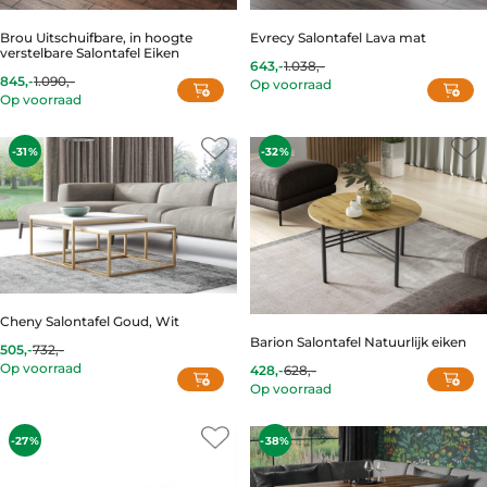
Brou Uitschuifbare, in hoogte
Evrecy Salontafel Lava mat
verstelbare Salontafel Eiken
643,-
1.038,-
Current
Original
845,-
1.090,-
Op voorraad
price
price
Op voorraad
is:
was:
This
643,-.
1.038,-.
product
-31%
-32%
has
multiple
variants.
The
options
may
be
chosen
on
Cheny Salontafel Goud, Wit
the
Barion Salontafel Natuurlijk eiken
505,-
732,-
Current
Original
product
Op voorraad
428,-
628,-
price
price
Current
Original
page
is:
was:
Op voorraad
price
price
505,-.
732,-.
is:
was:
428,-.
628,-.
-27%
-38%