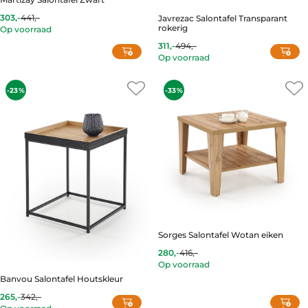
the
product
303,-
441,-
Javrezac Salontafel Transparant
Current
Original
page
rokerig
Op voorraad
price
price
is:
was:
311,-
494,-
Current
Original
303,-.
441,-.
Op voorraad
price
price
is:
was:
311,-.
494,-.
-23%
-33%
Sorges Salontafel Wotan eiken
280,-
416,-
Current
Original
Op voorraad
price
price
is:
was:
Banvou Salontafel Houtskleur
280,-.
416,-.
265,-
342,-
Current
Original
Op voorraad