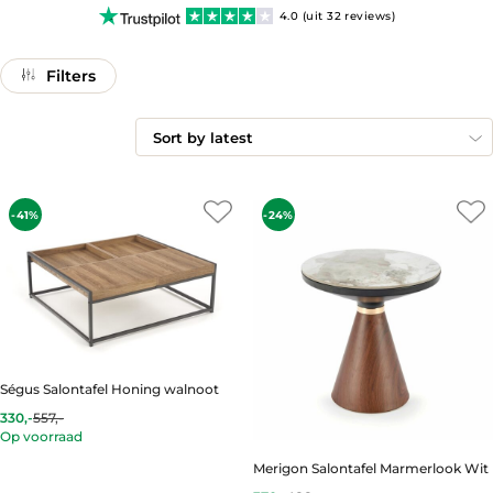
4.0 (uit 32 reviews)
Filters
-41%
-24%
Ségus Salontafel Honing walnoot
330,-
557,-
Current
Original
Op voorraad
price
price
is:
was:
Merigon Salontafel Marmerlook Wit
330,-.
557,-.