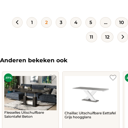
977,-.
1.495,-.
1
2
3
4
5
…
10
11
12
Anderen bekeken ook
-17%
-
Flesselles Uitschuifbare
Chaillac Uitschuifbare Eettafel
Salontafel Beton
Grijs hoogglans