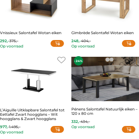
Vnissieux Salontafel Wotan eiken
Gimbrède Salontafel Wotan eiken
292,-
375,-
248,-
404,-
Current
Original
Current
Original
Op voorraad
Op voorraad
price
price
price
price
is:
was:
is:
was:
292,-.
375,-.
248,-.
404,-.
-24%
Pénens Salontafel Natuurlijk eiken –
L’Aiguille Uitklapbare Salontafel tot
120 x 80 cm
Eettafel Zwart hoogglans – Wit
hoogglans & Zwart hoogglans
332,-
434,-
Current
Original
977,-
1.495,-
Op voorraad
price
price
Current
Original
Op voorraad
is:
was:
price
price
332,-.
434,-.
is:
was: