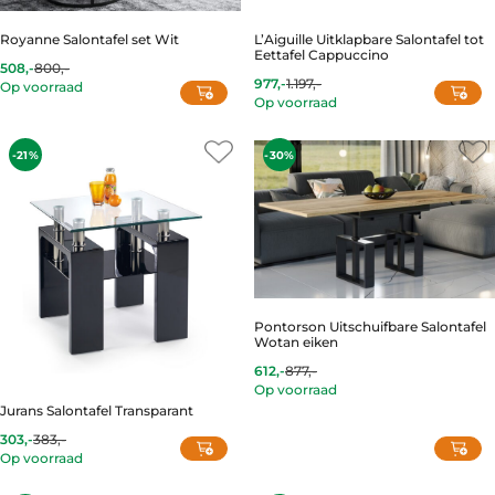
the
product
Royanne Salontafel set Wit
L’Aiguille Uitklapbare Salontafel tot
Eettafel Cappuccino
page
508,-
800,-
Current
Original
977,-
1.197,-
Op voorraad
price
price
Current
Original
Op voorraad
is:
was:
price
price
508,-.
800,-.
is:
was:
977,-.
1.197,-.
-21%
-30%
Pontorson Uitschuifbare Salontafel
Wotan eiken
612,-
877,-
Current
Original
Op voorraad
price
price
is:
was:
Jurans Salontafel Transparant
612,-.
877,-.
303,-
383,-
Current
Original
Op voorraad
price
price
is:
was:
303,-.
383,-.