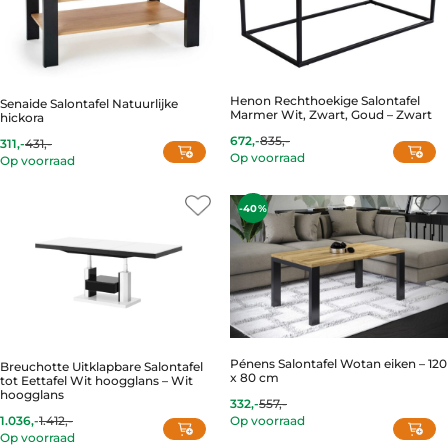
Henon Rechthoekige Salontafel
Senaide Salontafel Natuurlijke
Marmer Wit, Zwart, Goud – Zwart
hickora
672,-
835,-
311,-
431,-
Current
Original
Current
Original
Op voorraad
price
price
Op voorraad
price
price
is:
was:
is:
was:
672,-.
835,-.
311,-.
431,-.
-40%
Pénens Salontafel Wotan eiken – 120
Breuchotte Uitklapbare Salontafel
x 80 cm
tot Eettafel Wit hoogglans – Wit
hoogglans
332,-
557,-
Current
Original
1.036,-
1.412,-
Op voorraad
price
price
Current
Original
Op voorraad
is:
was:
price
price