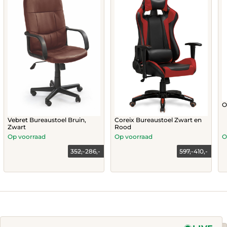
O
Vebret Bureaustoel Bruin,
Coreix Bureaustoel Zwart en
Zwart
Rood
Op voorraad
Op voorraad
O
352,-
286,-
597,-
410,-
Current
Original
price
price
This
is:
was:
product
410,-.
597,-.
has
multiple
variants.
The
options