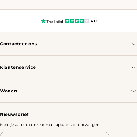
4.0
Contacteer ons
info@tomassotables.com
+31 970 102 05334
Klantenservice
Contacteer ons
Bestellen & Verzenden
Wonen
Retourbeleid
Tafels
Nieuwsbrief
Meld je aan om onze e-mail updates te ontvangen
E-