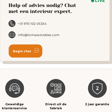
LIVE
Hulp of advies nodig? Chat
may
be
met een interieur expert.
chosen
on
the
+31 970 102 05334
product
page
info@tomassotables.com
Geweldige
Direct uit de
2 jaar garantie
klantenservice
fabriek