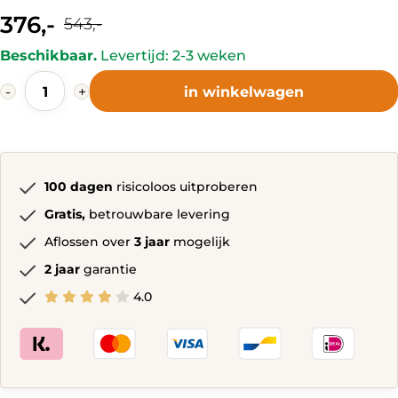
376,-
543,-
Current
Original
Beschikbaar.
Levertijd: 2-3 weken
price
price
Celleneuve
is:
was:
-
+
in winkelwagen
Bureaustoel
376,-.
543,-.
Grijs
quantity
100 dagen
risicoloos uitproberen
Gratis,
betrouwbare levering
Aflossen over
3 jaar
mogelijk
2 jaar
garantie
4.0