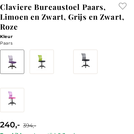
Claviere Bureaustoel Paars,
Limoen en Zwart, Grijs en Zwart,
Roze
Kleur
Paars
Kleur
240,-
Current
Original
394,-
price
price
is:
was: