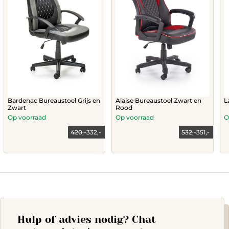
Bardenac Bureaustoel Grijs en
Alaise Bureaustoel Zwart en
L
Zwart
Rood
Op voorraad
Op voorraad
O
420,-
332,-
532,-
351,-
Current
Original
Current
Original
price
price
price
price
is:
was:
is:
was:
332,-.
420,-.
351,-.
532,-.
Hulp of advies nodig? Chat