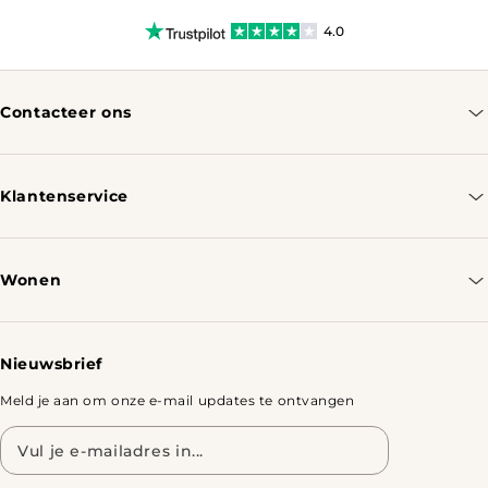
4.0
Contacteer ons
info@tomassotables.com
+31 970 102 05334
Klantenservice
Contacteer ons
Bestellen & Verzenden
Wonen
Retourbeleid
Tafels
Nieuwsbrief
Meld je aan om onze e-mail updates te ontvangen
E-
mailadres