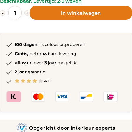
Beschikbaar.
Levertijd: 2-3 weken
240,-.
394,-.
Claviere
-
+
in winkelwagen
Bureaustoel
Paars,
Limoen
en
Zwart,
Grijs
100 dagen
risicoloos uitproberen
en
Zwart,
Gratis,
betrouwbare levering
Roze
Aflossen over
3 jaar
mogelijk
quantity
2 jaar
garantie
4.0
Opgericht door interieur experts