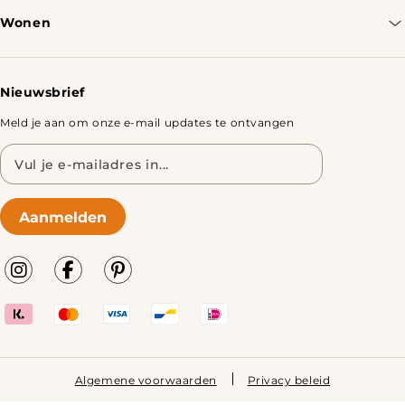
Bestellen & Verzenden
Wonen
Retourbeleid
Tafels
Nieuwsbrief
Meld je aan om onze e-mail updates te ontvangen
E-
mailadres
Aanmelden
Algemene voorwaarden
Privacy beleid