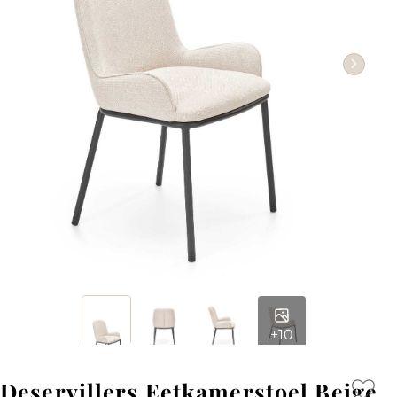
+10
Deservillers Eetkamerstoel Beige,