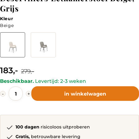
Grijs
Kleur
Beige
Kleur
183,-
Current
Original
279,-
price
price
is:
was:
Beschikbaar.
Levertijd: 2-3 weken
183,-.
279,-.
Deservillers
-
+
in winkelwagen
Eetkamerstoel
Beige,
Grijs
quantity
100 dagen
risicoloos uitproberen
Gratis,
betrouwbare levering