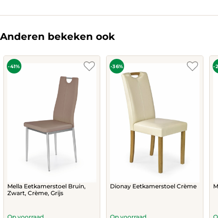
Anderen bekeken ook
-41%
-36%
-
Mella Eetkamerstoel Bruin,
Dionay Eetkamerstoel Crème
M
Zwart, Crème, Grijs
Op voorraad
Op voorraad
O