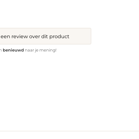
f een review over dit product
benieuwd
jn
naar je mening!