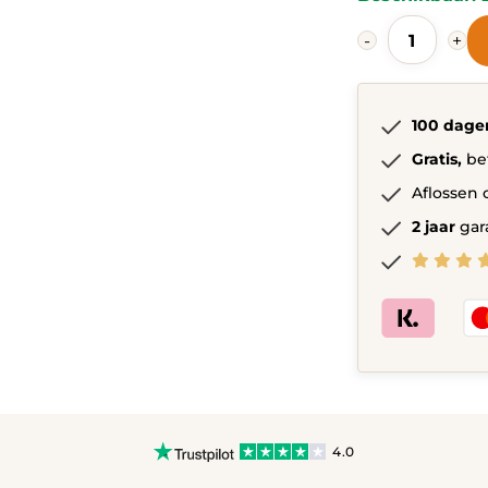
Étagère
-
+
pour
enfants,
meuble
à
100 dage
jouets,
armoire
Gratis,
be
de
rangement
Aflossen 
-
2 jaar
gar
102
x
30
x
60
cm
1
quantity
4.0