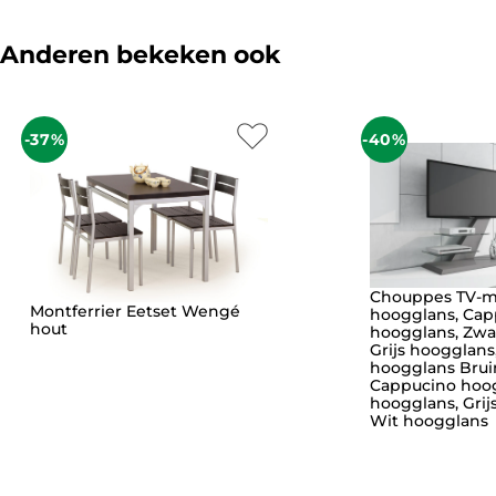
Anderen bekeken ook
-37%
-40%
Chouppes TV-m
Montferrier Eetset Wengé
hoogglans, Cap
hout
hoogglans, Zwa
Grijs hoogglans
hoogglans Brui
Cappucino hoog
hoogglans, Grij
Wit hoogglans