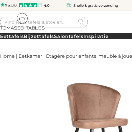
4.0
Snelle & gratis verzending
Producten
zoeken
Eettafels
Bijzettafels
Salontafels
Inspiratie
Home
|
Eetkamer
| Étagère pour enfants, meuble à joue