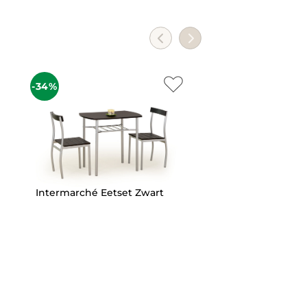
-34%
-27%
Intermarché Eetset Zwart
Bansat Lade