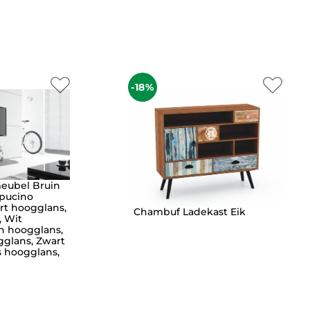
-18%
eubel Bruin
pucino
rt hoogglans,
Chambuf Ladekast Eik
, Wit
n hoogglans,
glans, Zwart
s hoogglans,