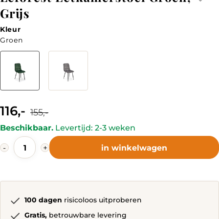
Grijs
Kleur
Groen
Kleur
116,-
Current
Original
155,-
price
price
is:
was:
Beschikbaar.
Levertijd: 2-3 weken
116,-.
155,-.
Leforest
-
+
in winkelwagen
Eetkamerstoel
Groen,
Grijs
quantity
100 dagen
risicoloos uitproberen
Gratis,
betrouwbare levering