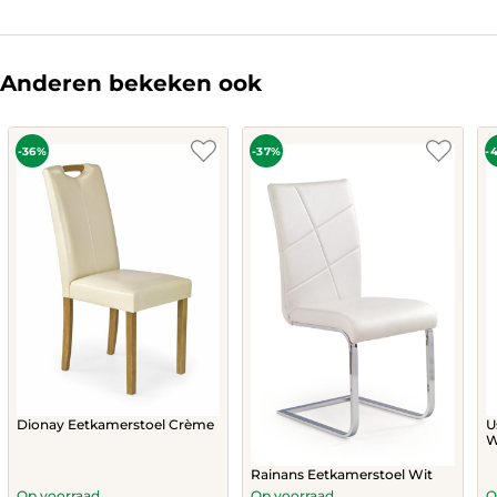
Anderen bekeken ook
-36%
-37%
-
Dionay Eetkamerstoel Crème
U
W
Rainans Eetkamerstoel Wit
Op voorraad
Op voorraad
O