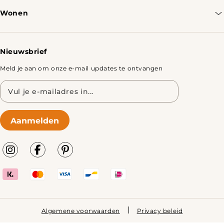
Bestellen & Verzenden
Wonen
Retourbeleid
Tafels
Nieuwsbrief
Meld je aan om onze e-mail updates te ontvangen
E-
mailadres
Aanmelden
Algemene voorwaarden
Privacy beleid