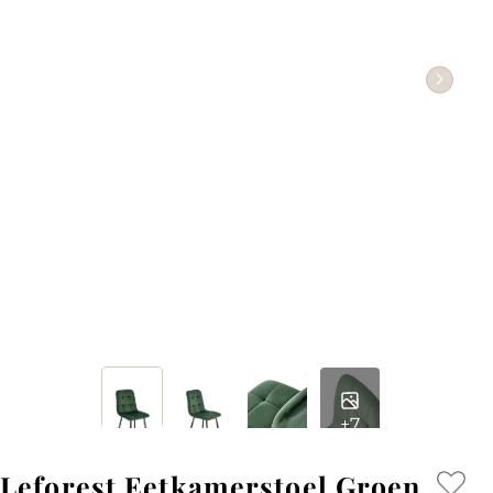
+7
Leforest Eetkamerstoel Groen,