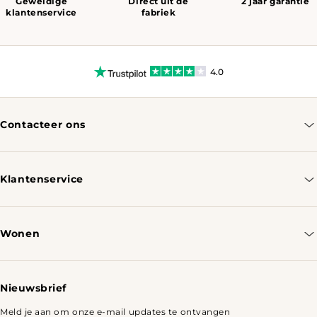
Geweldige
Direct uit de
2 jaar garantie
klantenservice
fabriek
4.0
Contacteer ons
info@tomassotables.com
+31 970 102 05334
Klantenservice
Contacteer ons
Bestellen & Verzenden
Wonen
Retourbeleid
Tafels
Nieuwsbrief
Meld je aan om onze e-mail updates te ontvangen