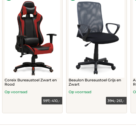
A
Coreix Bureaustoel Zwart en
Beaulon Bureaustoel Grijs en
R
Rood
Zwart
Op voorraad
Op voorraad
O
597,-
410,-
394,-
261,-
Current
Original
Current
Original
price
price
price
price
is:
was:
is:
was:
410,-.
597,-.
261,-.
394,-.