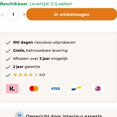
Beschikbaar.
Levertijd: 2-3 weken
price
price
Mesvres
is:
was:
-
+
in winkelwagen
Eetkamerstoel
122,-.
164,-.
Grijs
quantity
100 dagen
risicoloos uitproberen
Gratis,
betrouwbare levering
Aflossen over
3 jaar
mogelijk
2 jaar
garantie
4.0
Opgericht door interieur experts