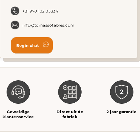
on
o
the
t
+31 970 102 05334
product
p
page
p
info@tomassotables.com
Geweldige
Direct uit de
2 jaar garantie
klantenservice
fabriek