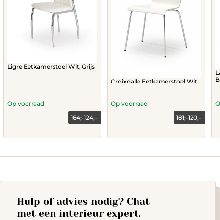
Ligre Eetkamerstoel Wit, Grijs
L
B
Croixdalle Eetkamerstoel Wit
Op voorraad
Op voorraad
O
164,-
124,-
181,-
120,-
Current
Original
price
price
This
Th
is:
was:
product
120,-.
181,-.
p
has
h
multiple
mu
variants.
va
The
T
options
op
Hulp of advies nodig? Chat
may
m
be
b
met een interieur expert.
chosen
c