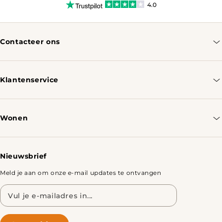
4.0
Contacteer ons
info@tomassotables.com
+31 970 102 05334
Klantenservice
Contacteer ons
Bestellen & Verzenden
Wonen
Retourbeleid
Tafels
Nieuwsbrief
Meld je aan om onze e-mail updates te ontvangen
E-
mailadres