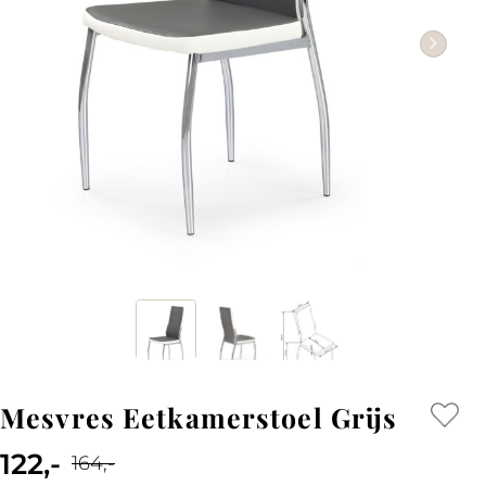
Mesvres Eetkamerstoel Grijs
122,-
164,-
Current
Original