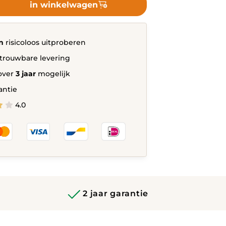
in winkelwagen
l
n
risicoloos uitproberen
trouwbare levering
over
3 jaar
mogelijk
antie
4.0
2 jaar garantie