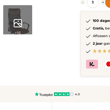
-
+
Bureaustoe
Wit,
Bruin
en
100 dage
Zwart,
Zwart,
Gratis,
be
Blauw
+16
en
Aflossen 
Zwart,
2 jaar
gar
Oranje
en
Zwart,
Limoen
en
Zwart
quantity
4.0