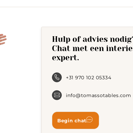
The
options
may
be
chosen
on
Hulp of advies nodig
the
product
Chat met een interi
page
expert.
+31 970 102 05334
info@tomassotables.com