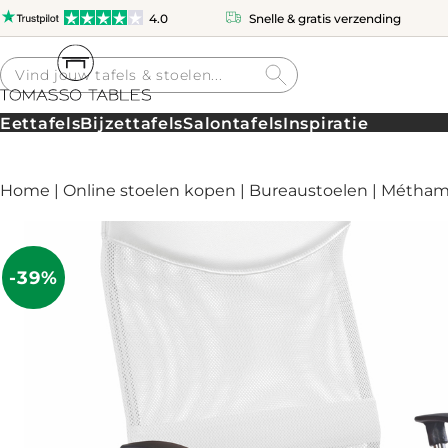
4.0
Snelle & gratis verzending
Producten
zoeken
Eettafels
Bijzettafels
Salontafels
Inspiratie
Home
|
Online stoelen kopen
|
Bureaustoelen
| Méthami
-39%