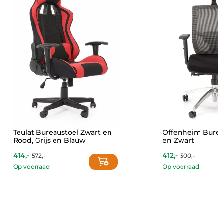
Teulat Bureaustoel Zwart en
Offenheim Bure
Rood, Grijs en Blauw
en Zwart
414,-
412,-
572,-
500,-
Current
Original
price
price
Op voorraad
Op voorraad
is:
was:
This
412,-.
500,-.
product
has
multiple
variants.