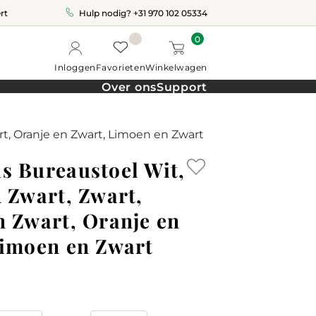
rt
Hulp nodig?
+31 970 102 05334
0
Inloggen
Favorieten
Winkelwagen
Over ons
Support
rt, Oranje en Zwart, Limoen en Zwart
s Bureaustoel Wit,
 Zwart, Zwart,
n Zwart, Oranje en
Limoen en Zwart