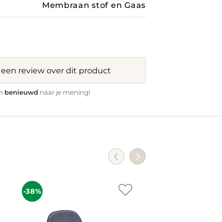
Membraan stof en Gaas
f een review over dit product
benieuwd
jn
naar je mening!
-38%
-31%