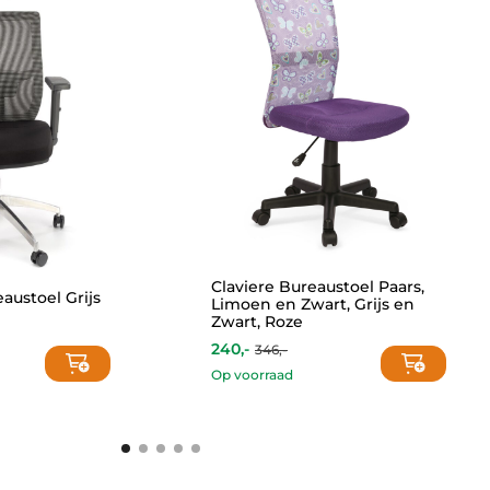
Claviere Bureaustoel Paars,
austoel Grijs
Limoen en Zwart, Grijs en
Zwart, Roze
240,-
346,-
Op voorraad
This
product
has
multiple
variants.