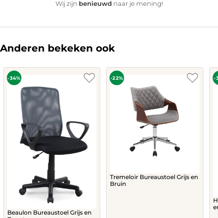
benieuwd
Wij zijn
naar je mening!
Anderen bekeken ook
-34%
-22%
-
Tremeloir Bureaustoel Grijs en
Bruin
H
e
Beaulon Bureaustoel Grijs en