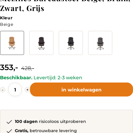
Zwart, Grijs
Kleur
Beige
Kleur
353,-
Current
Original
428,-
price
price
is:
was:
Beschikbaar.
Levertijd: 2-3 weken
353,-.
428,-.
Mezilles
-
+
in winkelwagen
Bureaustoel
Beige,
Bruin,
Zwart,
Grijs
quantity
100 dagen
risicoloos uitproberen
Gratis,
betrouwbare levering