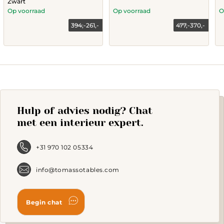
Zwart
Op voorraad
Op voorraad
O
394,-
261,-
477,-
370,-
Current
Original
Current
Original
price
price
price
price
is:
was:
is:
was:
261,-.
394,-.
370,-.
477,-.
Hulp of advies nodig? Chat
met een interieur expert.
+31 970 102 05334
info@tomassotables.com