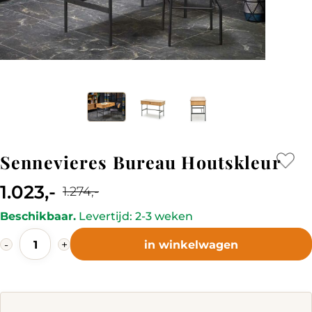
Sennevieres Bureau Houtskleur
1.023,-
1.274,-
Current
Original
Beschikbaar.
Levertijd: 2-3 weken
price
price
Sennevieres
is:
was:
-
+
in winkelwagen
Bureau
1.023,-.
1.274,-.
Houtskleur
quantity