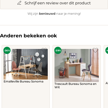
Schrijf een review over dit product
benieuwd
Wij zijn
naar je mening!
Anderen bekeken ook
-36%
-39%
-
Emalleville Bureau Sonoma
A
Trescault Bureau Sonoma en
Wit