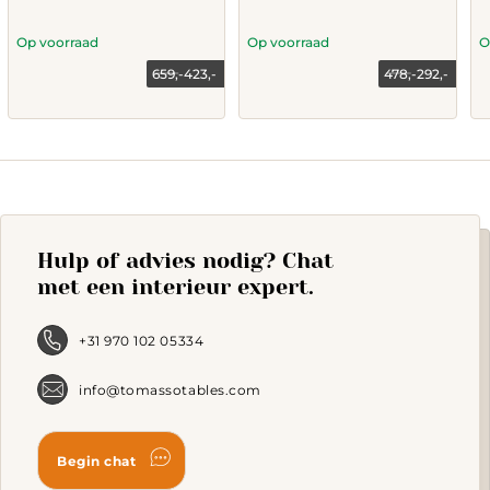
Op voorraad
Op voorraad
O
659,-
423,-
478,-
292,-
Current
Original
Current
Original
price
price
price
price
is:
was:
is:
was:
423,-.
659,-.
292,-.
478,-.
Hulp of advies nodig? Chat
met een interieur expert.
+31 970 102 05334
info@tomassotables.com