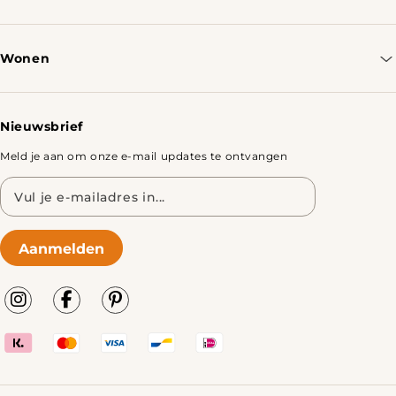
Contacteer ons
Bestellen & Verzenden
Wonen
Retourbeleid
Tafels
Nieuwsbrief
Meld je aan om onze e-mail updates te ontvangen
E-
mailadres
Aanmelden