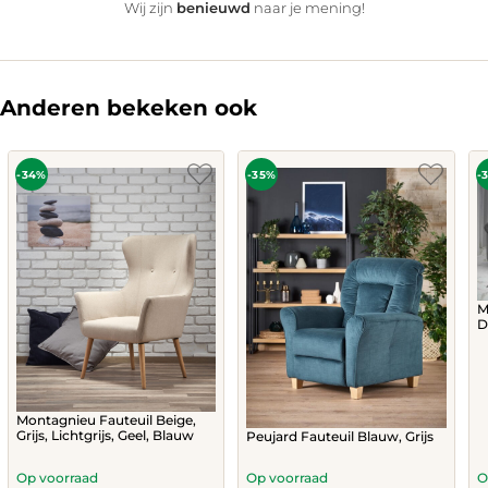
benieuwd
Wij zijn
naar je mening!
Anderen bekeken ook
-34%
-35%
-
M
D
Montagnieu Fauteuil Beige,
Grijs, Lichtgrijs, Geel, Blauw
Peujard Fauteuil Blauw, Grijs
Op voorraad
Op voorraad
O