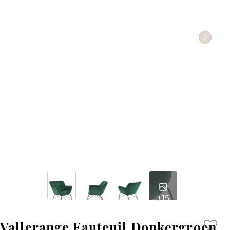
+15
Vallerange Fauteuil Donkergroen,