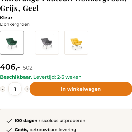
Grijs, Geel
Kleur
Donkergroen
Kleur
406,-
Current
Original
502,-
price
price
is:
was:
Beschikbaar.
Levertijd: 2-3 weken
406,-.
502,-.
Vallerange
-
+
in winkelwagen
Fauteuil
Donkergroen,
Grijs,
Geel
quantity
100 dagen
risicoloos uitproberen
Gratis,
betrouwbare levering