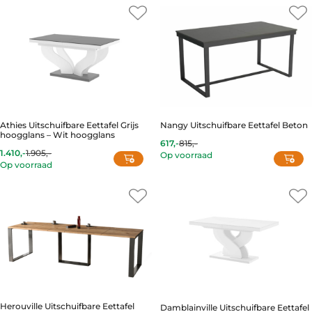
656,-.
942,-.
Athies Uitschuifbare Eettafel Grijs
Nangy Uitschuifbare Eettafel Beton
hoogglans – Wit hoogglans
617,-
815,-
1.410,-
1.905,-
Op voorraad
Current
Original
Op voorraad
This
price
price
is:
was:
product
1.410,-.
1.905,-.
has
multiple
variants.
The
options
may
be
chosen
on
Herouville Uitschuifbare Eettafel
Damblainville Uitschuifbare Eettafel
the