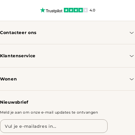
4.0
Contacteer ons
info@tomassotables.com
+31 970 102 05334
Klantenservice
Contacteer ons
Bestellen & Verzenden
Wonen
Retourbeleid
Tafels
Nieuwsbrief
Meld je aan om onze e-mail updates te ontvangen
E-
mailadres