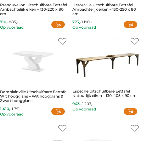
Prenouvellon Uitschuifbare Eettafel
Herouville Uitschuifbare Eettafel
Ambachtelijk eiken – 130-220 x 80
Ambachtelijk eiken – 130-250 x 80
cm
cm
710,-
885,-
773,-
1.190,-
Current
Original
Current
Original
Op voorraad
Op voorraad
price
price
price
price
is:
was:
is:
was:
710,-.
885,-.
773,-.
1.190,-.
Espèche Uitschuifbare Eettafel
Damblainville Uitschuifbare Eettafel
Natuurlijk eiken – 130-405 x 90 cm
Wit hoogglans – Wit hoogglans &
Zwart hoogglans
943,-
1.207,-
Current
Original
1.410,-
1.791,-
Op voorraad
price
price
Current
Original
Op voorraad
is:
was:
price
price
943,-.
1.207,-.
is:
was:
1.410,-.
1.791,-.