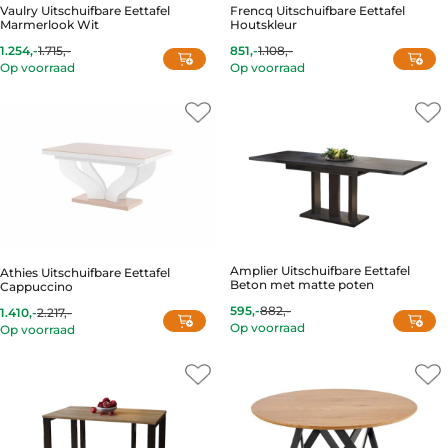
on
Frencq Uitschuifbare Eettafel
Vaulry Uitschuifbare Eettafel
Houtskleur
Marmerlook Wit
the
product
851,-
1.108,-
1.254,-
1.715,-
Current
Original
Current
Original
page
Op voorraad
Op voorraad
price
price
price
price
is:
was:
is:
was:
851,-.
1.108,-.
1.254,-.
1.715,-.
Amplier Uitschuifbare Eettafel
Athies Uitschuifbare Eettafel
Beton met matte poten
Cappuccino
595,-
882,-
1.410,-
2.217,-
Current
Original
Current
Original
Op voorraad
Op voorraad
price
price
price
price
is:
was:
is:
was:
595,-.
882,-.
1.410,-.
2.217,-.