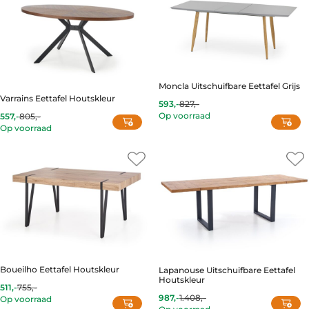
Moncla Uitschuifbare Eettafel Grijs
Varrains Eettafel Houtskleur
593,-
827,-
Current
Original
Op voorraad
557,-
805,-
price
price
Current
Original
is:
was:
Op voorraad
price
price
593,-.
827,-.
is:
was:
557,-.
805,-.
Boueilho Eettafel Houtskleur
Lapanouse Uitschuifbare Eettafel
Houtskleur
511,-
755,-
Current
Original
987,-
1.408,-
Op voorraad
price
price
Current
Original
Op voorraad