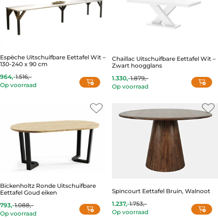
Espèche Uitschuifbare Eettafel Wit –
Chaillac Uitschuifbare Eettafel Wit –
130-240 x 90 cm
Zwart hoogglans
964,-
1.516,-
1.330,-
1.879,-
Current
Original
Current
Original
Op voorraad
Op voorraad
price
price
price
price
is:
was:
is:
was:
964,-.
1.516,-.
1.330,-.
1.879,-.
Bickenholtz Ronde Uitschuifbare
Spincourt Eettafel Bruin, Walnoot
Eettafel Goud eiken
1.237,-
1.753,-
793,-
1.088,-
Current
Original
Current
Original
Op voorraad
price
price
Op voorraad
price
price