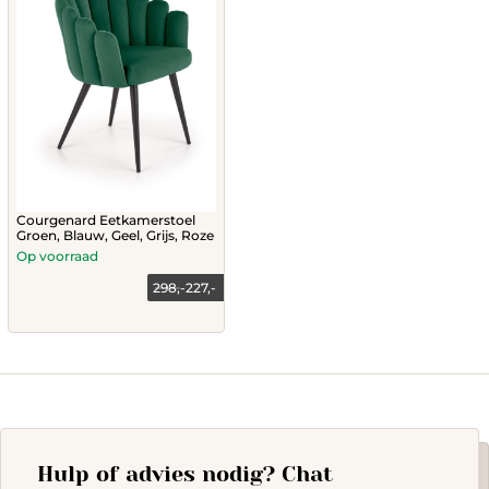
Courgenard Eetkamerstoel
Groen, Blauw, Geel, Grijs, Roze
Op voorraad
298,-
227,-
This
product
has
multiple
variants.
The
options
Hulp of advies nodig? Chat
may