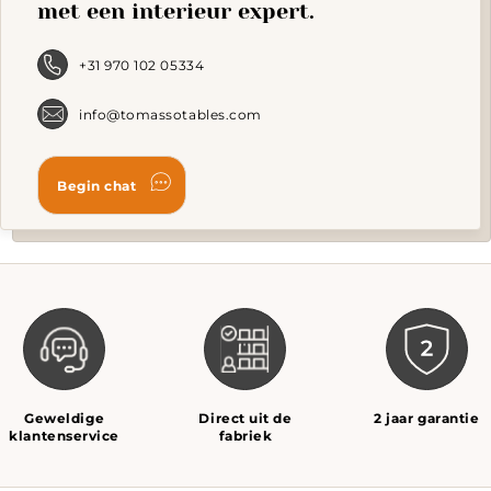
be
met een interieur expert.
chosen
on
the
+31 970 102 05334
product
page
info@tomassotables.com
Geweldige
Direct uit de
2 jaar garantie
klantenservice
fabriek