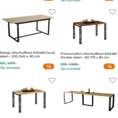
is:
was:
price
price
511,-.
755,-.
is:
was:
987,-.
1.408,-.
Nangy Uitschuifbare Eettafel Goud
Prenouvellon Uitschuifbare Eettafel
eiken – 200-240-x-90-cm
Donker eiken – 80-170 x 80 cm
691,-
1.071,-
696,-
1.080,-
Current
Original
Current
Original
Op voorraad
price
price
Op voorraad
price
price
is:
was:
is:
was:
691,-.
1.071,-.
696,-.
1.080,-.