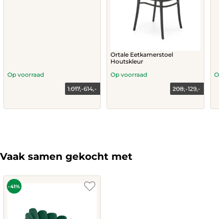
Ortale Eetkamerstoel
Houtskleur
Op voorraad
Op voorraad
O
1.017,-
614,-
208,-
129,-
Current
Original
Current
Original
price
price
price
price
is:
was:
is:
was:
614,-.
1.017,-.
129,-.
208,-.
Vaak samen gekocht met
-41%