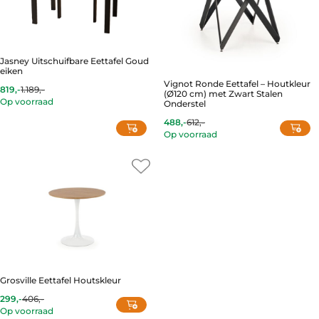
Jasney Uitschuifbare Eettafel Goud
eiken
Vignot Ronde Eettafel – Houtkleur
819,-
1.189,-
Current
Original
(Ø120 cm) met Zwart Stalen
Op voorraad
price
price
Onderstel
is:
was:
488,-
612,-
819,-.
1.189,-.
Current
Original
Op voorraad
price
price
is:
was:
488,-.
612,-.
Grosville Eettafel Houtskleur
299,-
406,-
Current
Original
Op voorraad
price
price