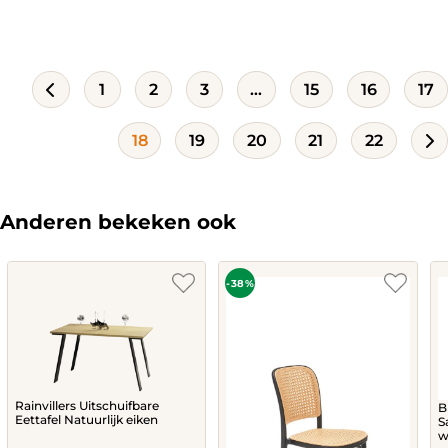
is:
was:
299,-.
406,-.
1
2
3
…
15
16
17
18
19
20
21
22
Anderen bekeken ook
-38%
Rainvillers Uitschuifbare
B
Eettafel Natuurlijk eiken
S
w