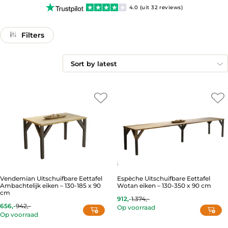
4.0 (uit 32 reviews)
Filters
Vendemian Uitschuifbare Eettafel
Espèche Uitschuifbare Eettafel
Ambachtelijk eiken – 130-185 x 90
Wotan eiken – 130-350 x 90 cm
cm
912,-
1.374,-
Current
Original
656,-
942,-
Op voorraad
Current
Original
price
price
Op voorraad
price
price
is:
was:
is:
was:
912,-.
1.374,-.