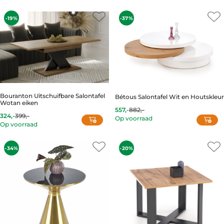
is:
was:
is:
was:
532,-.
844,-.
255,-.
329,-.
-19%
-37%
Bouranton Uitschuifbare Salontafel
Bétous Salontafel Wit en Houtskleur
Wotan eiken
557,-
882,-
Current
Original
324,-
399,-
Op voorraad
Current
Original
price
price
Op voorraad
price
price
is:
was:
is:
was:
557,-.
882,-.
324,-.
399,-.
-34%
-20%