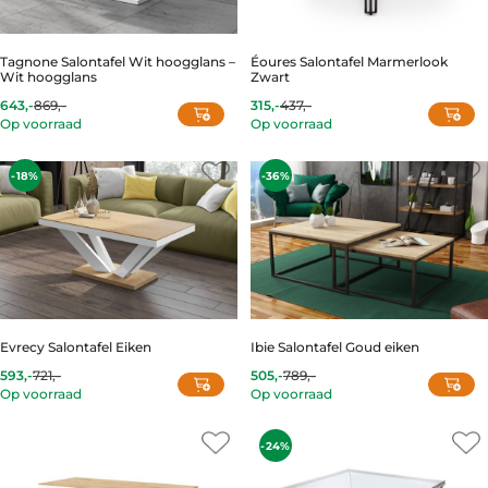
Tagnone Salontafel Wit hoogglans –
Éoures Salontafel Marmerlook
Wit hoogglans
Zwart
643,-
869,-
315,-
437,-
Current
Original
Current
Original
Op voorraad
Op voorraad
price
price
price
price
is:
was:
is:
was:
643,-.
869,-.
315,-.
437,-.
-18%
-36%
Evrecy Salontafel Eiken
Ibie Salontafel Goud eiken
593,-
721,-
505,-
789,-
Current
Original
Current
Original
Op voorraad
Op voorraad
price
price
price
price
is:
was:
is:
was:
593,-.
721,-.
505,-.
789,-.
-24%