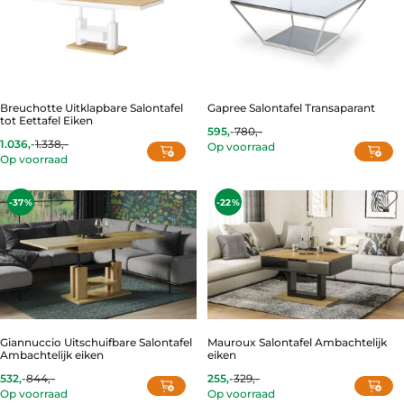
Breuchotte Uitklapbare Salontafel
Gapree Salontafel Transaparant
tot Eettafel Eiken
595,-
780,-
Current
Original
1.036,-
1.338,-
Op voorraad
price
price
Op voorraad
is:
was:
This
595,-.
780,-.
product
-37%
-22%
has
multiple
variants.
The
options
may
be
chosen
Giannuccio Uitschuifbare Salontafel
Mauroux Salontafel Ambachtelijk
on
Ambachtelijk eiken
eiken
the
product
532,-
844,-
255,-
329,-
Current
Original
Current
Original
Op voorraad
Op voorraad
page
price
price
price
price