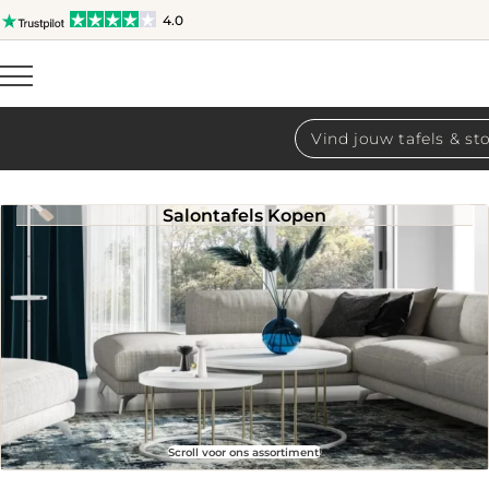
4.0
Producten
zoeken
Salontafels Kopen
Scroll voor ons assortiment!