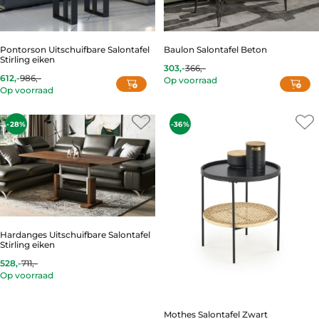
Pontorson Uitschuifbare Salontafel
Baulon Salontafel Beton
Stirling eiken
303,-
366,-
Current
Original
612,-
986,-
Op voorraad
Current
Original
price
price
Op voorraad
price
price
is:
was:
is:
was:
303,-.
366,-.
612,-.
986,-.
-28%
-36%
Hardanges Uitschuifbare Salontafel
Stirling eiken
528,-
711,-
Op voorraad
This
product
has
Mothes Salontafel Zwart