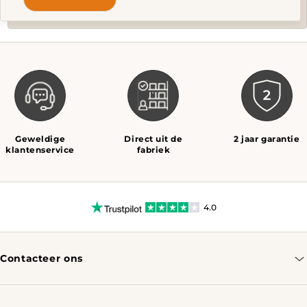
Geweldige
Direct uit de
2 jaar garantie
klantenservice
fabriek
4.0
Contacteer ons
info@tomassotables.com
+31 970 102 05334