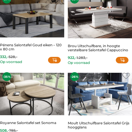
Pénens Salontafel Goud eiken – 120
Brou Uitschuifbare, in hoogte
x 80 cm
verstelbare Salontafel Cappuccino
332,-
528,-
922,-
1.283,-
Current
Original
Current
Original
Op voorraad
Op voorraad
price
price
price
price
is:
was:
is:
was:
332,-.
528,-.
922,-.
1.283,-.
-35%
-26%
Royanne Salontafel set Sonoma
Moult Uitschuifbare Salontafel Grijs
hoogglans
508,-
785,-
Current
Original