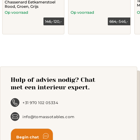
T
Chassenard Eetkamerstoel
M
Rood, Groen, Grijs
Op voorraad
Op voorraad
O
146,-
120,-
664,-
546,-
Current
Original
price
price
This
is:
was:
product
546,-.
664,-.
has
multiple
variants.
The
options
may
Hulp of advies nodig? Chat
be
chosen
met een interieur expert.
on
the
product
+31 970 102 05334
page
info@tomassotables.com