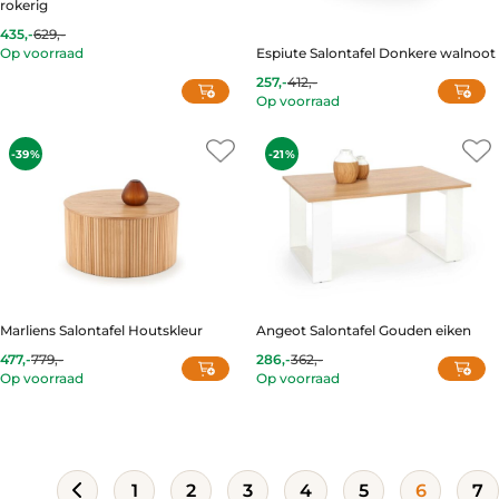
rokerig
435,-
629,-
Current
Original
Op voorraad
Espiute Salontafel Donkere walnoot
price
price
is:
was:
257,-
412,-
435,-.
629,-.
Current
Original
Op voorraad
price
price
is:
was:
257,-.
412,-.
-39%
-21%
Marliens Salontafel Houtskleur
Angeot Salontafel Gouden eiken
477,-
779,-
286,-
362,-
Current
Original
Current
Original
Op voorraad
Op voorraad
price
price
price
price
is:
was:
is:
was:
477,-.
779,-.
286,-.
362,-.
1
2
3
4
5
6
7