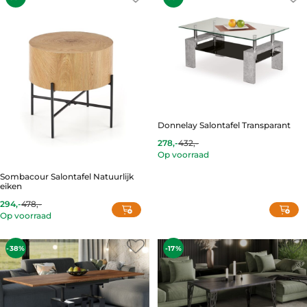
Donnelay Salontafel Transparant
278,-
432,-
Current
Original
Op voorraad
price
price
is:
was:
278,-.
432,-.
Sombacour Salontafel Natuurlijk
eiken
294,-
478,-
Current
Original
Op voorraad
price
price
is:
was:
294,-.
478,-.
-38%
-17%