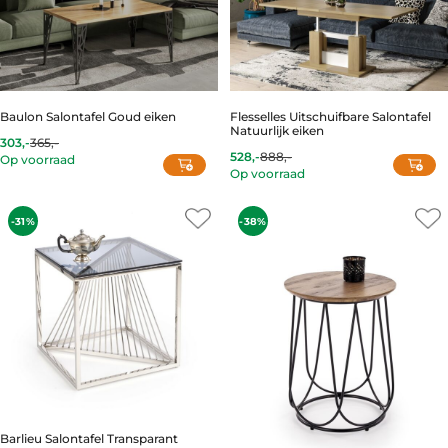
Baulon Salontafel Goud eiken
Flesselles Uitschuifbare Salontafel
Natuurlijk eiken
303,-
365,-
Current
Original
528,-
888,-
Op voorraad
price
price
Current
Original
Op voorraad
is:
was:
price
price
303,-.
365,-.
is:
was:
528,-.
888,-.
-31%
-38%
Barlieu Salontafel Transparant