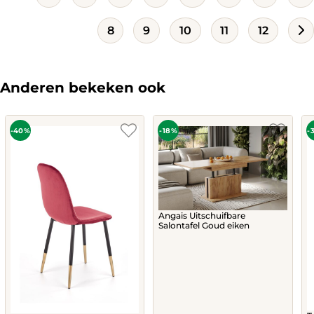
8
9
10
11
12
Anderen bekeken ook
-40%
-18%
-
Angais Uitschuifbare
Salontafel Goud eiken