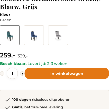
Blauw, Grijs
Kleur
Groen
Kleur
259,-
Current
Original
339,-
price
price
is:
was:
Beschikbaar.
Levertijd: 2-3 weken
259,-.
339,-.
Connerre
-
+
in winkelwagen
Eetkamerstoel
Groen,
Blauw,
Grijs
quantity
100 dagen
risicoloos uitproberen
Gratis,
betrouwbare levering