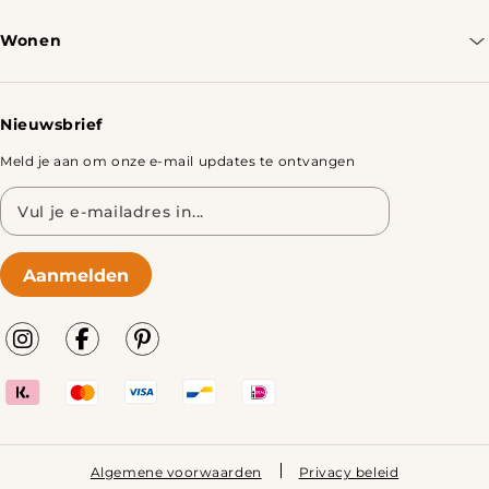
Bestellen & Verzenden
Wonen
Retourbeleid
Tafels
Nieuwsbrief
Meld je aan om onze e-mail updates te ontvangen
E-
mailadres
Aanmelden
Algemene voorwaarden
Privacy beleid