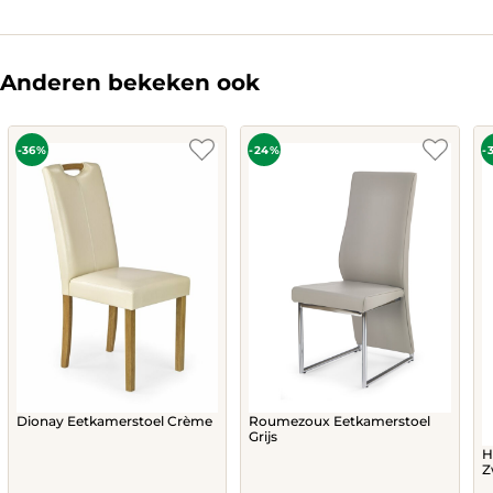
Anderen bekeken ook
-36%
-24%
-
Dionay Eetkamerstoel Crème
Roumezoux Eetkamerstoel
Grijs
H
Z