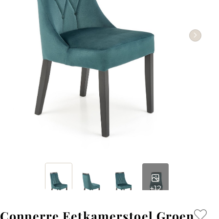
+12
Connerre Eetkamerstoel Groen,