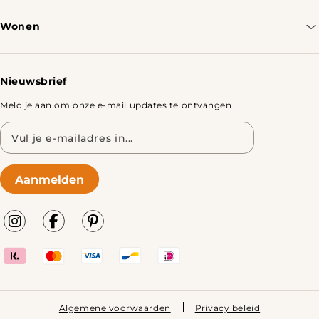
Bestellen & Verzenden
Wonen
Retourbeleid
Tafels
Nieuwsbrief
Meld je aan om onze e-mail updates te ontvangen
E-
mailadres
Aanmelden
Algemene voorwaarden
Privacy beleid