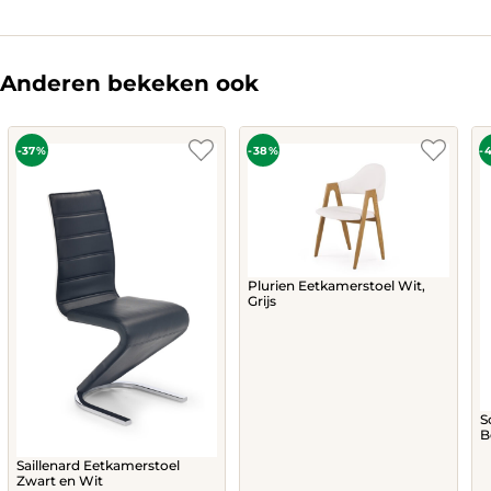
Anderen bekeken ook
-37%
-38%
-
Plurien Eetkamerstoel Wit,
Grijs
S
B
Saillenard Eetkamerstoel
Zwart en Wit