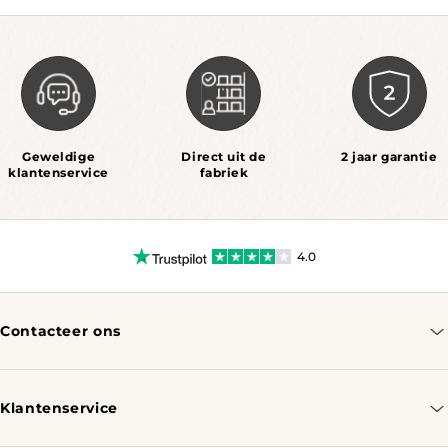
Geweldige
Direct uit de
2 jaar garantie
klantenservice
fabriek
4.0
Contacteer ons
info@tomassotables.com
+31 970 102 05334
Klantenservice
Contacteer ons