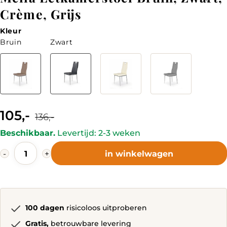
Crème, Grijs
Kleur
Bruin
Zwart
Kleur
105,-
Current
Original
136,-
price
price
is:
was:
Beschikbaar.
Levertijd: 2-3 weken
105,-.
136,-.
Mella
-
+
in winkelwagen
Eetkamerstoel
Bruin,
Zwart,
Crème,
Grijs
quantity
100 dagen
risicoloos uitproberen
Gratis,
betrouwbare levering