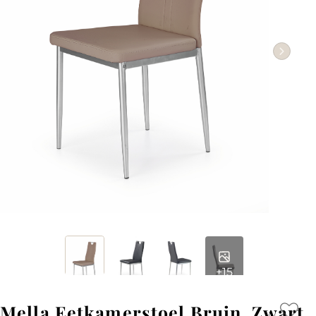
+15
Mella Eetkamerstoel Bruin, Zwart,