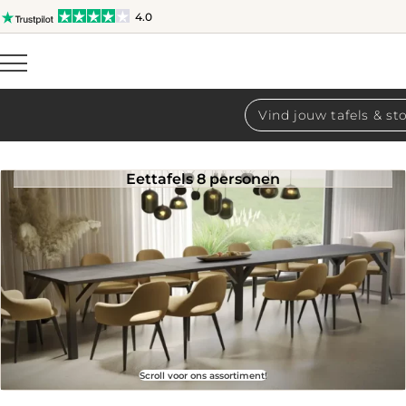
4.0
Producten
zoeken
Eettafels 8 personen
Scroll voor ons assortiment!