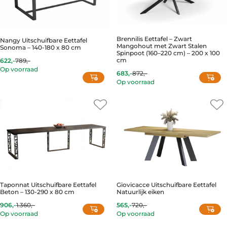
Brennilis Eettafel – Zwart
Nangy Uitschuifbare Eettafel
Mangohout met Zwart Stalen
Sonoma – 140-180 x 80 cm
Spinpoot (160–220 cm) – 200 x 100
cm
622,-
789,-
Current
Original
Op voorraad
price
price
683,-
872,-
Current
Original
is:
was:
Op voorraad
price
price
622,-.
789,-.
is:
was:
683,-.
872,-.
Taponnat Uitschuifbare Eettafel
Giovicacce Uitschuifbare Eettafel
Beton – 130-290 x 80 cm
Natuurlijk eiken
906,-
1.360,-
565,-
720,-
Current
Original
Current
Original
Op voorraad
Op voorraad
price
price
price
price
is:
was:
is:
was: