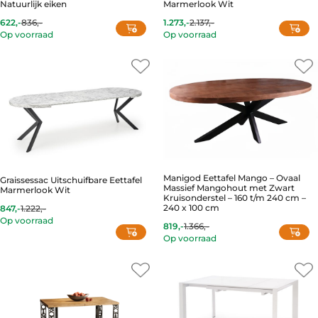
Natuurlijk eiken
Marmerlook Wit
622,-
836,-
1.273,-
2.137,-
Current
Original
Current
Original
Op voorraad
Op voorraad
price
price
price
price
is:
was:
is:
was:
622,-.
836,-.
1.273,-.
2.137,-.
Manigod Eettafel Mango – Ovaal
Graissessac Uitschuifbare Eettafel
Massief Mangohout met Zwart
Marmerlook Wit
Kruisonderstel – 160 t/m 240 cm –
240 x 100 cm
847,-
1.222,-
Current
Original
Op voorraad
price
price
819,-
1.366,-
Current
Original
is:
was:
Op voorraad
price
price
847,-.
1.222,-.
is:
was:
819,-.
1.366,-.