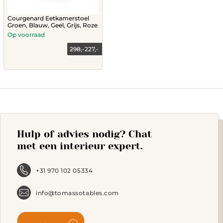
Courgenard Eetkamerstoel
Groen, Blauw, Geel, Grijs, Roze
Op voorraad
298,-
227,-
This
product
has
multiple
variants.
The
options
Hulp of advies nodig? Chat
may
be
met een interieur expert.
chosen
on
the
+31 970 102 05334
product
page
info@tomassotables.com