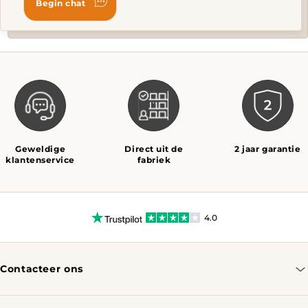
Geweldige
Direct uit de
2 jaar garantie
klantenservice
fabriek
4.0
Contacteer ons
info@tomassotables.com
+31 970 102 05334