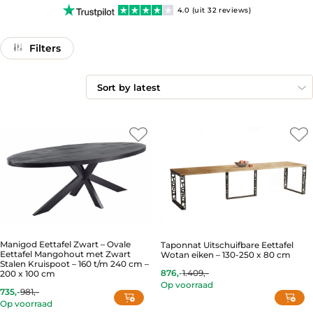
4.0 (uit 32 reviews)
Filters
Manigod Eettafel Zwart – Ovale
Taponnat Uitschuifbare Eettafel
Eettafel Mangohout met Zwart
Wotan eiken – 130-250 x 80 cm
Stalen Kruispoot – 160 t/m 240 cm –
876,-
1.409,-
200 x 100 cm
Current
Original
Op voorraad
price
price
735,-
981,-
Current
Original
is:
was:
Op voorraad
price
price
876,-.
1.409,-.