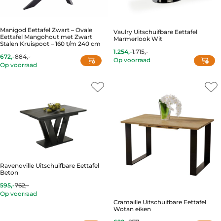
Manigod Eettafel Zwart – Ovale
Vaulry Uitschuifbare Eettafel
Eettafel Mangohout met Zwart
Marmerlook Wit
Stalen Kruispoot – 160 t/m 240 cm
1.254,-
1.715,-
Current
Original
672,-
884,-
Op voorraad
price
price
Op voorraad
is:
was:
This
1.254,-.
1.715,-.
product
has
multiple
variants.
The
options
may
be
chosen
Ravenoville Uitschuifbare Eettafel
on
Beton
the
product
595,-
762,-
Current
Original
Op voorraad
page
price
price
is:
was:
Cramaille Uitschuifbare Eettafel
595,-.
762,-.
Wotan eiken