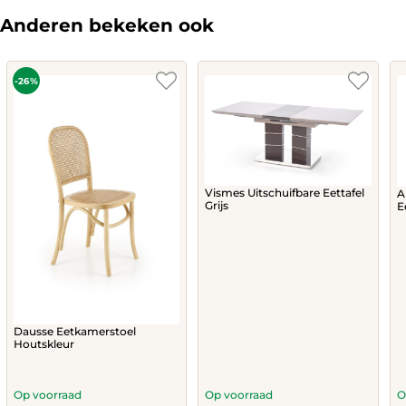
Anderen bekeken ook
-26%
Vismes Uitschuifbare Eettafel
A
Grijs
E
Dausse Eetkamerstoel
Houtskleur
Op voorraad
Op voorraad
O