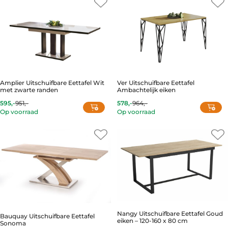
Amplier Uitschuifbare Eettafel Wit
Ver Uitschuifbare Eettafel
met zwarte randen
Ambachtelijk eiken
595,-
951,-
578,-
964,-
Current
Original
Current
Original
Op voorraad
Op voorraad
price
price
price
price
is:
was:
is:
was:
595,-.
951,-.
578,-.
964,-.
Nangy Uitschuifbare Eettafel Goud
Bauquay Uitschuifbare Eettafel
eiken – 120-160 x 80 cm
Sonoma