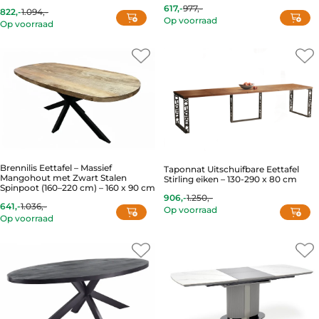
617,-
977,-
822,-
1.094,-
Current
Original
Current
Original
Op voorraad
price
price
Op voorraad
price
price
is:
was:
is:
was:
617,-.
977,-.
822,-.
1.094,-.
Brennilis Eettafel – Massief
Taponnat Uitschuifbare Eettafel
Mangohout met Zwart Stalen
Stirling eiken – 130-290 x 80 cm
Spinpoot (160–220 cm) – 160 x 90 cm
906,-
1.250,-
Current
Original
641,-
1.036,-
Op voorraad
Current
Original
price
price
Op voorraad
price
price
is:
was:
is:
was:
906,-.
1.250,-.
641,-.
1.036,-.