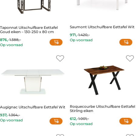
Saumont Uitschuifbare Eettafel Wit
Taponnat Uitschuifbare Eettafel
Goud eiken – 130-250 x 80 cm
971,-
1.420,-
Current
Original
876,-
1.388,-
Op voorraad
price
price
Current
Original
Op voorraad
is:
was:
price
price
971,-.
1.420,-.
is:
was:
876,-.
1.388,-.
Roquecourbe Uitschuifbare Eettafel
Augignac Uitschuifbare Eettafel Wit
Stirling eiken
937,-
1.364,-
Current
Original
612,-
1.001,-
Op voorraad
Current
Original
price
price
Op voorraad
price
price
is:
was:
is:
was:
937,-.
1.364,-.
612,-.
1.001,-.