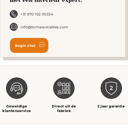
chosen
on
the
+31 970 102 05334
product
page
info@tomassotables.com
Geweldige
Direct uit de
2 jaar garantie
klantenservice
fabriek