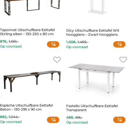
Taponnat Uitschuifbare Eettafel
Dicy Uitschuifbare Eettafel Wit
Stirling eiken – 130-250 x 80 cm
hoogglans – Zwart hoogglans
876,-
1.061,-
1.008,-
1.459,-
Current
Original
Current
Original
Op voorraad
Op voorraad
price
price
price
price
is:
was:
is:
was:
876,-.
1.061,-.
1.008,-.
1.459,-.
Espèche Uitschuifbare Eettafel
Fastello Uitschuifbare Eettafel
Beton – 130-295 x 90 cm
Transparant
882,-
1.244,-
488,-
616,-
Current
Original
Current
Original
Op voorraad
Op voorraad
price
price
price
price
is:
was:
is:
was: