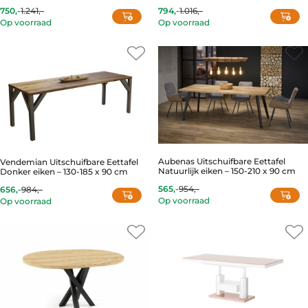
750,-
1.241,-
794,-
1.016,-
Current
Original
Current
Original
Op voorraad
Op voorraad
price
price
price
price
is:
was:
is:
was:
750,-.
1.241,-.
794,-.
1.016,-.
Aubenas Uitschuifbare Eettafel
Vendemian Uitschuifbare Eettafel
Natuurlijk eiken – 150-210 x 90 cm
Donker eiken – 130-185 x 90 cm
565,-
954,-
656,-
984,-
Current
Original
Current
Original
Op voorraad
Op voorraad
price
price
price
price
is:
was:
is:
was:
565,-.
954,-.
656,-.
984,-.