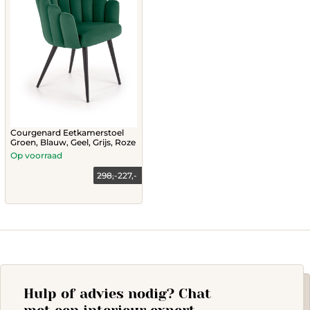
Courgenard Eetkamerstoel
Groen, Blauw, Geel, Grijs, Roze
Op voorraad
298,-
227,-
This
product
has
multiple
variants.
The
options
Hulp of advies nodig? Chat
may
be
met een interieur expert.