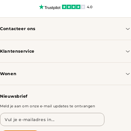
4.0
Contacteer ons
info@tomassotables.com
+31 970 102 05334
Klantenservice
Contacteer ons
Bestellen & Verzenden
Wonen
Retourbeleid
Tafels
Nieuwsbrief
Meld je aan om onze e-mail updates te ontvangen
E-
mailadres