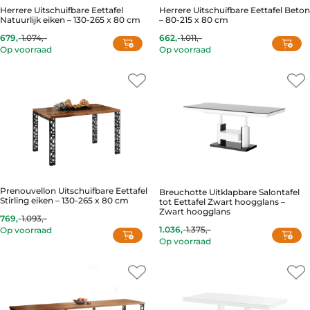
Herrere Uitschuifbare Eettafel
Herrere Uitschuifbare Eettafel Beton
Natuurlijk eiken – 130-265 x 80 cm
– 80-215 x 80 cm
679,-
1.074,-
662,-
1.011,-
Current
Original
Current
Original
Op voorraad
Op voorraad
price
price
price
price
is:
was:
is:
was:
679,-.
1.074,-.
662,-.
1.011,-.
Prenouvellon Uitschuifbare Eettafel
Breuchotte Uitklapbare Salontafel
Stirling eiken – 130-265 x 80 cm
tot Eettafel Zwart hoogglans –
Zwart hoogglans
769,-
1.093,-
Current
Original
1.036,-
1.375,-
Op voorraad
price
price
Current
Original
Op voorraad
is:
was:
price
price
769,-.
1.093,-.
is:
was:
1.036,-.
1.375,-.