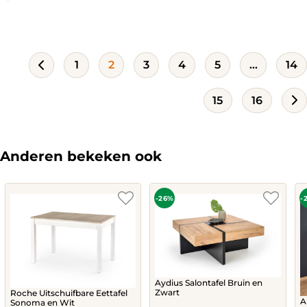
is:
was:
is:
was:
315,-.
524,-.
446,-.
651,-.
1
2
3
4
5
…
14
15
16
Anderen bekeken ook
-26%
-
Aydius Salontafel Bruin en
Zwart
Roche Uitschuifbare Eettafel
A
Sonoma en Wit