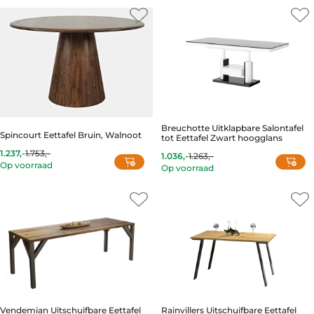
882,-.
1.244,-.
488,-.
616,-.
Breuchotte Uitklapbare Salontafel
Spincourt Eettafel Bruin, Walnoot
tot Eettafel Zwart hoogglans
1.237,-
1.753,-
1.036,-
1.263,-
Current
Original
Op voorraad
price
price
Op voorraad
is:
was:
This
1.237,-.
1.753,-.
product
has
multiple
variants.
The
options
may
be
chosen
Vendemian Uitschuifbare Eettafel
Rainvillers Uitschuifbare Eettafel
on