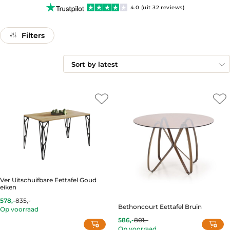
4.0 (uit 32 reviews)
Filters
Ver Uitschuifbare Eettafel Goud
eiken
578,-
835,-
Current
Original
Bethoncourt Eettafel Bruin
Op voorraad
price
price
is:
was:
586,-
801,-
Current
Original
578,-.
835,-.
Op voorraad
price
price