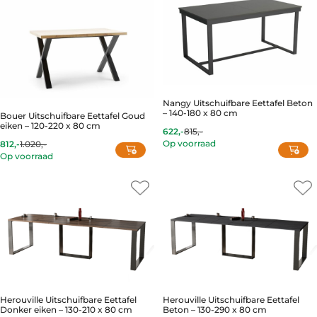
Nangy Uitschuifbare Eettafel Beton
– 140-180 x 80 cm
Bouer Uitschuifbare Eettafel Goud
eiken – 120-220 x 80 cm
622,-
815,-
Current
Original
Op voorraad
812,-
1.020,-
price
price
Current
Original
is:
was:
Op voorraad
price
price
622,-.
815,-.
is:
was:
812,-.
1.020,-.
Herouville Uitschuifbare Eettafel
Herouville Uitschuifbare Eettafel
Donker eiken – 130-210 x 80 cm
Beton – 130-290 x 80 cm