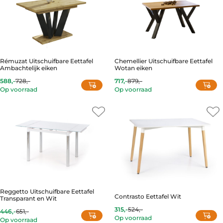
variants.
The
options
may
be
chosen
Rémuzat Uitschuifbare Eettafel
Chemellier Uitschuifbare Eettafel
on
Ambachtelijk eiken
Wotan eiken
the
product
588,-
728,-
717,-
879,-
Current
Original
Current
Original
Op voorraad
Op voorraad
page
price
price
price
price
is:
was:
is:
was:
588,-.
728,-.
717,-.
879,-.
Reggetto Uitschuifbare Eettafel
Contrasto Eettafel Wit
Transparant en Wit
315,-
524,-
446,-
651,-
Current
Original
Current
Original
Op voorraad
price
price
Op voorraad
price
price