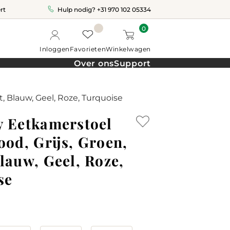
rt
Hulp nodig?
+31 970 102 05334
0
Inloggen
Favorieten
Winkelwagen
Over ons
Support
t, Blauw, Geel, Roze, Turquoise
y Eetkamerstoel
ood, Grijs, Groen,
lauw, Geel, Roze,
se