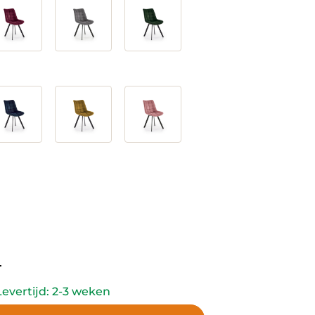
nt
Original
-
price
was:
evertijd: 2-3 weken
240,-.