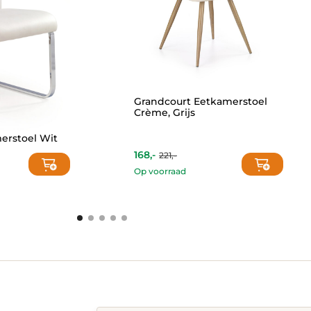
Grandcourt Eetkamerstoel
Crème, Grijs
erstoel Wit
168,-
221,-
Op voorraad
This
product
has
multiple
variants.
The
options
may
be
chosen