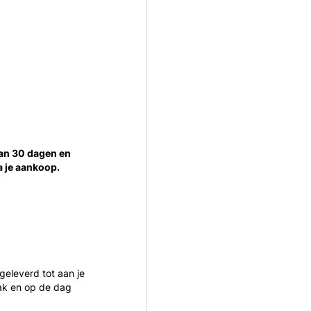
g
van 30 dagen en
a je aankoop.
 geleverd tot aan je
ak en op de dag