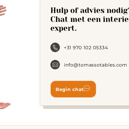
on
Hulp of advies nodig
the
product
Chat met een interi
page
expert.
+31 970 102 05334
info@tomassotables.com