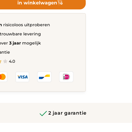
in winkelwagen
oel
n
risicoloos uitproberen
trouwbare levering
over
3 jaar
mogelijk
antie
4.0
2 jaar garantie