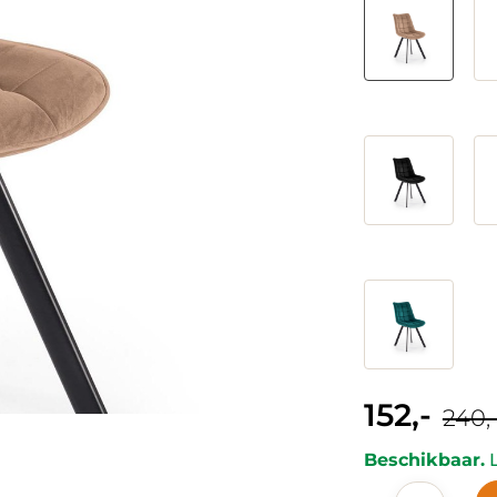
Kleur
152,-
Curre
240,
price
is:
Beschikbaar.
L
152,-.
Thiverny