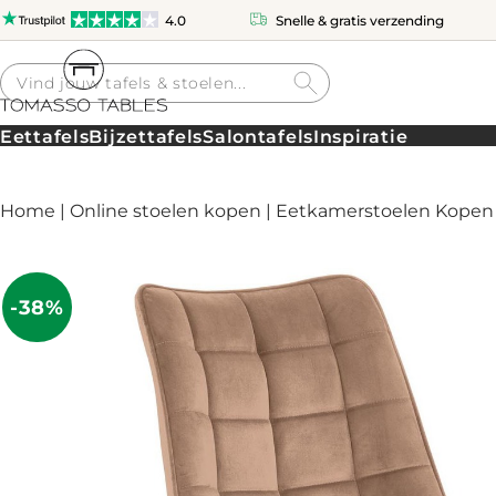
4.0
Snelle & gratis verzending
Producten
zoeken
Eettafels
Bijzettafels
Salontafels
Inspiratie
Home
|
Online stoelen kopen
|
Eetkamerstoelen Kopen
-38%